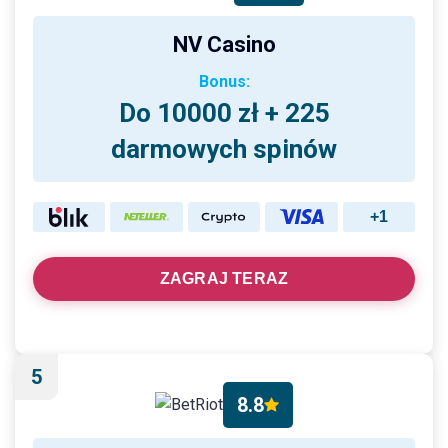
NV Casino
Bonus:
Do 10000 zł + 225
darmowych spinów
+1
ZAGRAJ TERAZ
5
8.8