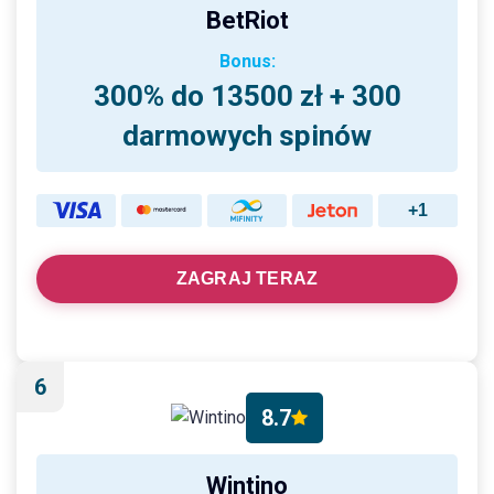
BetRiot
Bonus:
300% do 13500 zł + 300
darmowych spinów
+1
ZAGRAJ TERAZ
6
8.7
Wintino