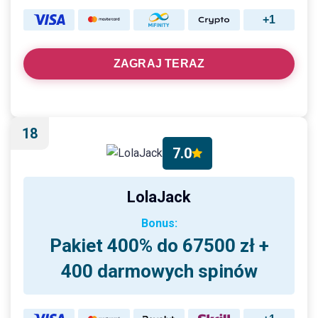
+1
ZAGRAJ TERAZ
18
7.0
LolaJack
Bonus:
Pakiet 400% do 67500 zł +
400 darmowych spinów