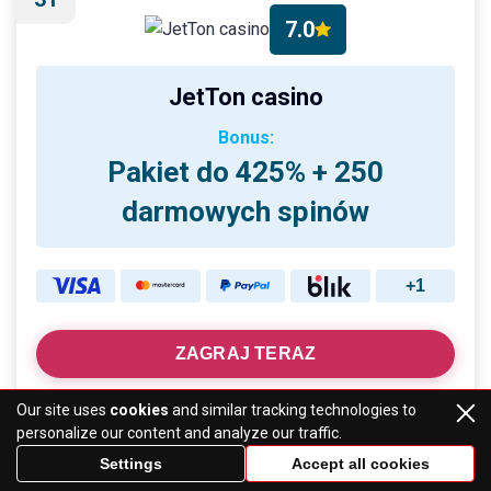
7.0
JetTon casino
Bonus:
Pakiet do 425% + 250
darmowych spinów
+1
ZAGRAJ TERAZ
Our site uses
cookies
and similar tracking technologies to
personalize our content and analyze our traffic.
32
Settings
Accept all cookies