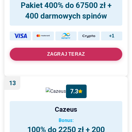
Pakiet 400% do 67500 zł +
400 darmowych spinów
+1
ZAGRAJ TERAZ
13
7.3
Cazeus
Bonus:
100% do 2250 zł + 200