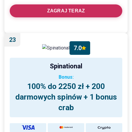
ZAGRAJ TERAZ
23
7.0
Spinational
Bonus:
100% do 2250 zł + 200
darmowych spinów + 1 bonus
crab