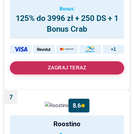
Bonus:
125% do 3996 zł + 250 DS + 1
Bonus Crab
+1
ZAGRAJ TERAZ
7
8.6
Roostino