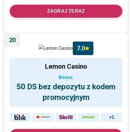
ZAGRAJ TERAZ
20
7.0
Lemon Casino
Bonus:
50 DS bez depozytu z kodem
promocyjnym
+1