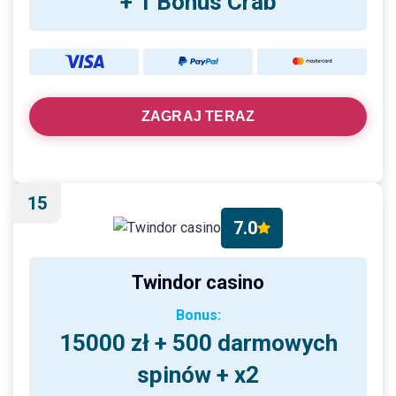
+ 1 Bonus Crab
ZAGRAJ TERAZ
15
7.0
Twindor casino
Bonus:
15000 zł + 500 darmowych
spinów + x2