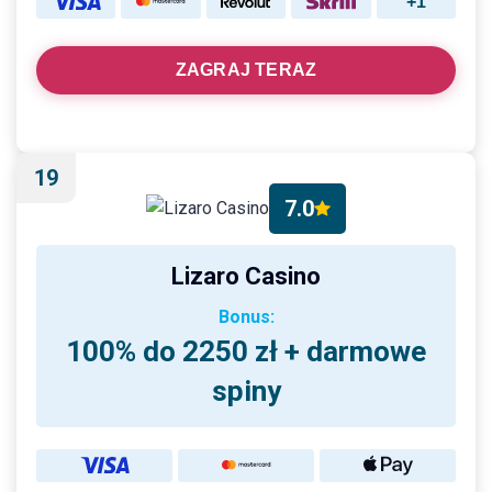
+1
ZAGRAJ TERAZ
19
7.0
Lizaro Casino
Bonus:
100% do 2250 zł + darmowe
spiny