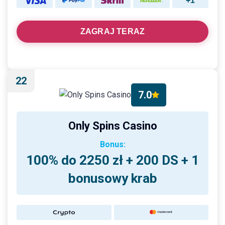
+1
ZAGRAJ TERAZ
22
7.0
Only Spins Casino
Bonus:
100% do 2250 zł + 200 DS + 1
bonusowy krab