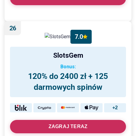
26
7.0
SlotsGem
Bonus:
120% do 2400 zł + 125
darmowych spinów
+2
ZAGRAJ TERAZ