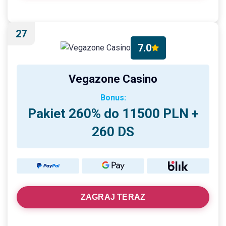
27
7.0
Vegazone Casino
Bonus:
Pakiet 260% do 11500 PLN +
260 DS
ZAGRAJ TERAZ