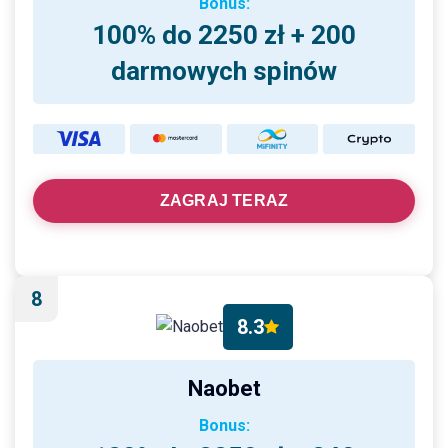
Bonus:
100% do 2250 zł + 200
darmowych spinów
ZAGRAJ TERAZ
8
8.3
Naobet
Bonus: