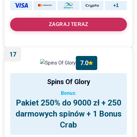
+1
ZAGRAJ TERAZ
17
7.0
Spins Of Glory
Bonus:
Pakiet 250% do 9000 zł + 250
darmowych spinów + 1 Bonus
Crab