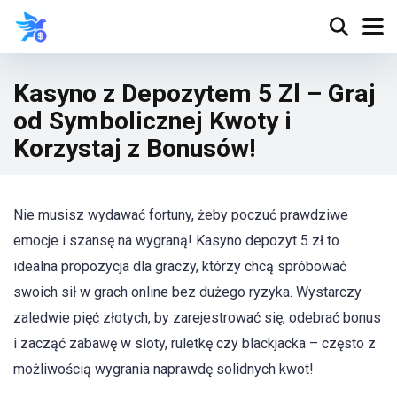
Kasyno z Depozytem 5 Zl – Graj
od Symbolicznej Kwoty i
Korzystaj z Bonusów!
Nie musisz wydawać fortuny, żeby poczuć prawdziwe
emocje i szansę na wygraną! Kasyno depozyt 5 zł to
idealna propozycja dla graczy, którzy chcą spróbować
swoich sił w grach online bez dużego ryzyka. Wystarczy
zaledwie pięć złotych, by zarejestrować się, odebrać bonus
i zacząć zabawę w sloty, ruletkę czy blackjacka – często z
możliwością wygrania naprawdę solidnych kwot!