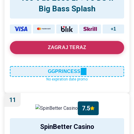
Big Bass Splash
+1
ZAGRAJ TERAZ
GGPRINCESS
No expiration date promo
11
7.5
SpinBetter Casino