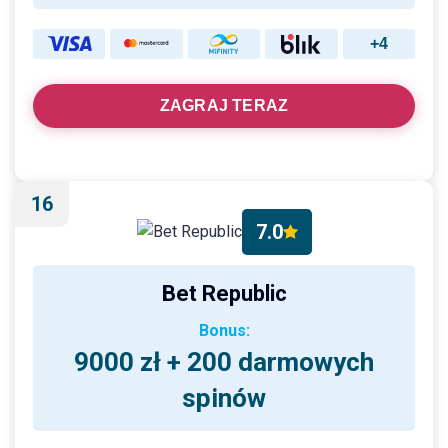
+4
ZAGRAJ TERAZ
16
7.0
Bet Republic
Bonus:
9000 zł + 200 darmowych
spinów