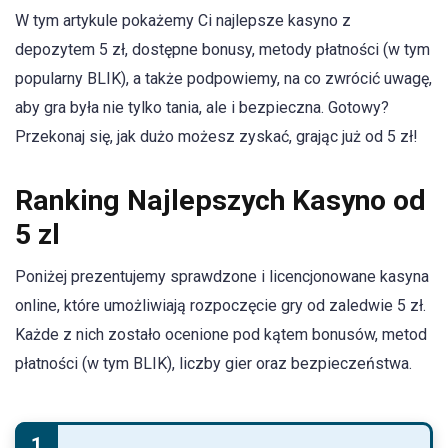
W tym artykule pokażemy Ci najlepsze kasyno z
depozytem 5 zł, dostępne bonusy, metody płatności (w tym
popularny BLIK), a także podpowiemy, na co zwrócić uwagę,
aby gra była nie tylko tania, ale i bezpieczna. Gotowy?
Przekonaj się, jak dużo możesz zyskać, grając już od 5 zł!
Ranking Najlepszych Kasyno od
5 zl
Poniżej prezentujemy sprawdzone i licencjonowane kasyna
online, które umożliwiają rozpoczęcie gry od zaledwie 5 zł.
Każde z nich zostało ocenione pod kątem bonusów, metod
płatności (w tym BLIK), liczby gier oraz bezpieczeństwa.
1